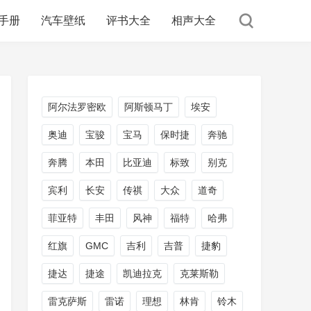
手册
汽车壁纸
评书大全
相声大全
阿尔法罗密欧
阿斯顿马丁
埃安
奥迪
宝骏
宝马
保时捷
奔驰
奔腾
本田
比亚迪
标致
别克
宾利
长安
传祺
大众
道奇
菲亚特
丰田
风神
福特
哈弗
红旗
GMC
吉利
吉普
捷豹
捷达
捷途
凯迪拉克
克莱斯勒
雷克萨斯
雷诺
理想
林肯
铃木