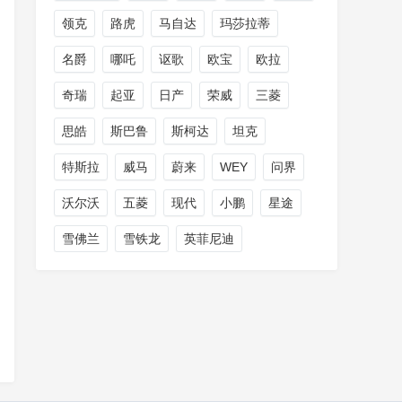
领克
路虎
马自达
玛莎拉蒂
名爵
哪吒
讴歌
欧宝
欧拉
奇瑞
起亚
日产
荣威
三菱
思皓
斯巴鲁
斯柯达
坦克
特斯拉
威马
蔚来
WEY
问界
沃尔沃
五菱
现代
小鹏
星途
雪佛兰
雪铁龙
英菲尼迪