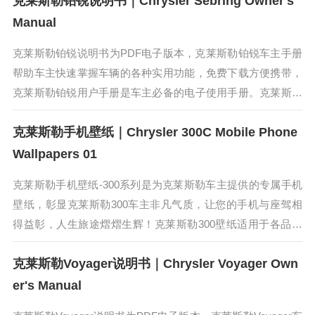
克莱斯勒铂锐说明书｜Chrysler Sebring Owner's
比其它MPV，其内部空...
Manual
克莱斯勒铂锐说明书为PDF电子版本，克莱斯勒铂锐车主手册
帮助车主快速掌握车辆的各种实用功能，免费下载方便携带，
克莱斯勒铂锐用户手册是车主必备的电子使用手册。克莱斯勒
铂锐的设计灵感来源于代表先锋设计语言的ArtDeco理念，既
克莱斯勒手机壁纸｜Chrysler 300C Mobile Phone
有美系车的安全大...
Wallpapers 01
克莱斯勒手机壁纸-300系列是为克莱斯勒车主提供的专属手机
壁纸，彰显克莱斯勒300车主非凡气质，让您的手机与座驾相
得益彰，人生旅途熠熠生辉！克莱斯勒300壁纸适用于各品牌
手机和操作系统，保存高清原图在手机相册，即可直接使用。
克莱斯勒Voyager说明书｜Chrysler Voyager Own
克莱斯勒300C...
er's Manual