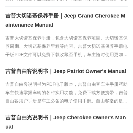
人是克莱斯勒Jeep汽车型号，是吉普系列中最为强悍的品种,真
吉普大切诺基保养手册｜Jeep Grand Cherokee M
正意义上的ORV越...
aintenance Manual
吉普大切诺基保养手册，包含大切诺基保养项目、大切诺基保
养周期、大切诺基保养里程等内容。吉普大切诺基保养手册电
子版PDF文件可以免费下载收藏至手机，车主随时使用更加方
便。吉普大切诺基（Jeep）是克莱斯勒公司推出的一款经典车
吉普自由客说明书｜Jeep Patriot Owner's Manual
型，传承了Jeep...
吉普自由客说明书为PDF电子版本，吉普自由客车主手册帮助
车主快速掌握车辆的各种实用功能，免费下载方便携带，吉普
自由客用户手册是车主必备的电子使用手册。自由客指的是Je
ep品牌旗下一款偏重公路性能的城市型SUV，同时也兼具Jeep
吉普自由光说明书｜Jeep Cherokee Owner's Man
品牌一贯的四...
ual