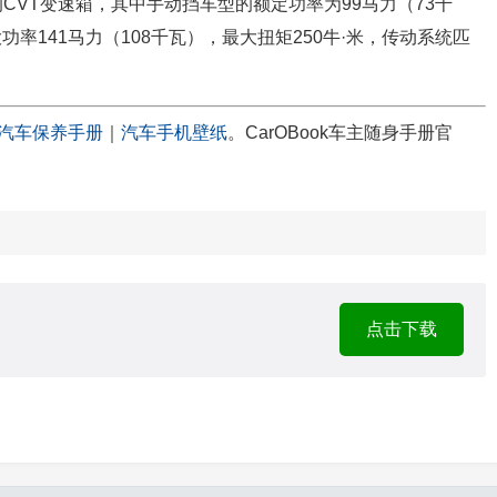
的CVT变速箱，其中手动挡车型的额定功率为99马力（73千
大功率141马力（108千瓦），最大扭矩250牛·米，传动系统匹
汽车保养手册
｜
汽车手机壁纸
。CarOBook车主随身手册官
点击下载