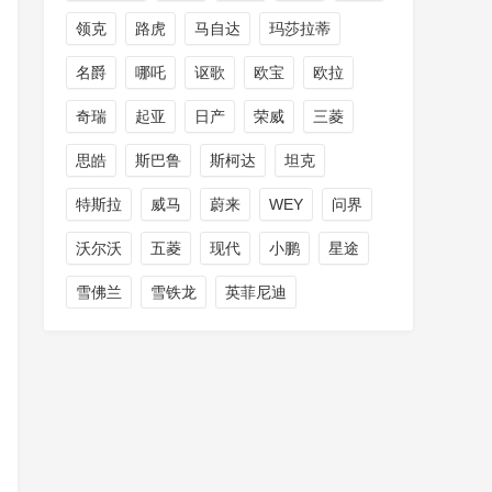
领克
路虎
马自达
玛莎拉蒂
名爵
哪吒
讴歌
欧宝
欧拉
奇瑞
起亚
日产
荣威
三菱
思皓
斯巴鲁
斯柯达
坦克
特斯拉
威马
蔚来
WEY
问界
沃尔沃
五菱
现代
小鹏
星途
雪佛兰
雪铁龙
英菲尼迪