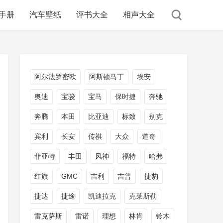
手册
汽车壁纸
评书大全
相声大全
阿尔法罗密欧
阿斯顿马丁
埃安
奥迪
宝骏
宝马
保时捷
奔驰
奔腾
本田
比亚迪
标致
别克
宾利
长安
传祺
大众
道奇
菲亚特
丰田
风神
福特
哈弗
红旗
GMC
吉利
吉普
捷豹
捷达
捷途
凯迪拉克
克莱斯勒
雷克萨斯
雷诺
理想
林肯
铃木