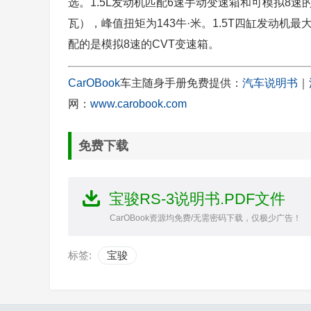
选。1.5L发动机匹配6速手动变速箱和可模拟8速
瓦），峰值扭矩为143牛·米。1.5T四缸发动机最
配的是模拟8速的CVT变速箱。
CarOBook
车主随身手册免费提供：
汽车说明书
｜
网：
www.carobook.com
免费下载
宝骏RS-3说明书.PDF文件
CarOBook资源均免费/无需密码下载，仅极少广告！
标签:
宝骏