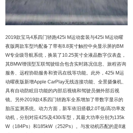
2019款宝马4系四门轿跑425i M运动套装与425i M运动曜
夜版两款车型均配备了带有8.8英寸触控中央显示屏的BM
W专业级导航系统，换装了10.25英寸全液晶数字仪表盘，
其BMW增强型互联驾驶组合包含实时路况信息、旅程咨询
服务、远程协助服务和资讯在线等功能。此外，425i M运
动曜夜版新增Apple CarPlay无线连接功能、全景摄像机、
具有自动防眩目功能的内部后视镜和驾驶员侧外部后视
镜。另外2019款4系四门轿跑车全系增加了带数字显示的
胎压监测系统。动力方面，新车依旧搭载2.0T低/高功率发
动机，分别对应425i及430i车型，其最大功率分别为135k
W（184Ps）和185kW（252Ps）。与发动机匹配的是8速