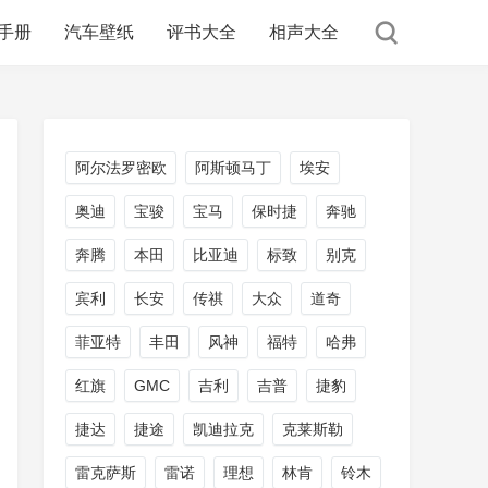
手册
汽车壁纸
评书大全
相声大全
阿尔法罗密欧
阿斯顿马丁
埃安
奥迪
宝骏
宝马
保时捷
奔驰
奔腾
本田
比亚迪
标致
别克
宾利
长安
传祺
大众
道奇
菲亚特
丰田
风神
福特
哈弗
红旗
GMC
吉利
吉普
捷豹
捷达
捷途
凯迪拉克
克莱斯勒
雷克萨斯
雷诺
理想
林肯
铃木