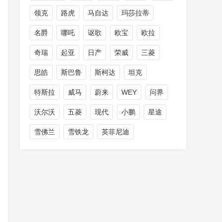
领克
路虎
马自达
玛莎拉蒂
名爵
哪吒
讴歌
欧宝
欧拉
奇瑞
起亚
日产
荣威
三菱
思皓
斯巴鲁
斯柯达
坦克
特斯拉
威马
蔚来
WEY
问界
沃尔沃
五菱
现代
小鹏
星途
雪佛兰
雪铁龙
英菲尼迪