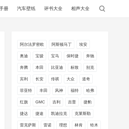
手册
汽车壁纸
评书大全
相声大全
阿尔法罗密欧
阿斯顿马丁
埃安
奥迪
宝骏
宝马
保时捷
奔驰
奔腾
本田
比亚迪
标致
别克
宾利
长安
传祺
大众
道奇
菲亚特
丰田
风神
福特
哈弗
红旗
GMC
吉利
吉普
捷豹
捷达
捷途
凯迪拉克
克莱斯勒
雷克萨斯
雷诺
理想
林肯
铃木