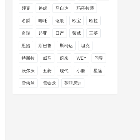
领克
路虎
马自达
玛莎拉蒂
名爵
哪吒
讴歌
欧宝
欧拉
奇瑞
起亚
日产
荣威
三菱
思皓
斯巴鲁
斯柯达
坦克
特斯拉
威马
蔚来
WEY
问界
沃尔沃
五菱
现代
小鹏
星途
雪佛兰
雪铁龙
英菲尼迪