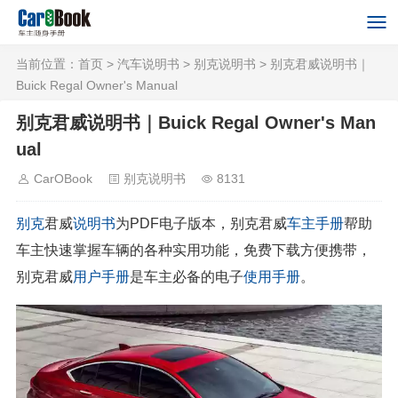
当前位置：
首页
>
汽车说明书
>
别克说明书
> 别克君威说明书｜
Buick Regal Owner's Manual
别克君威说明书｜Buick Regal Owner's Man
ual
CarOBook
别克说明书
8131
别克
君威
说明书
为PDF电子版本，别克君威
车主手册
帮助
车主快速掌握车辆的各种实用功能，免费下载方便携带，
别克君威
用户手册
是车主必备的电子
使用手册
。