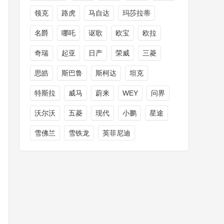
领克
路虎
马自达
玛莎拉蒂
名爵
哪吒
讴歌
欧宝
欧拉
奇瑞
起亚
日产
荣威
三菱
思皓
斯巴鲁
斯柯达
坦克
特斯拉
威马
蔚来
WEY
问界
沃尔沃
五菱
现代
小鹏
星途
雪佛兰
雪铁龙
英菲尼迪