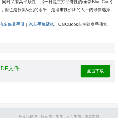
时又兼具平顺性；另一种是主打经济性的(全新Blue Core)
TGDI，但也是获奖级别的水平，是追求性价比的人士的最佳选择。
汽车保养手册
｜
汽车手机壁纸
。CarOBook车主随身手册官
PDF文件
点击下载
汽车说明书
·
汽车用户手册
·
车主手册
·
保养手册