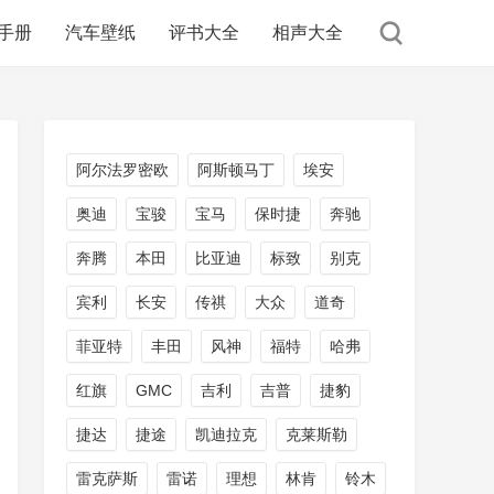
手册
汽车壁纸
评书大全
相声大全
阿尔法罗密欧
阿斯顿马丁
埃安
奥迪
宝骏
宝马
保时捷
奔驰
奔腾
本田
比亚迪
标致
别克
宾利
长安
传祺
大众
道奇
菲亚特
丰田
风神
福特
哈弗
红旗
GMC
吉利
吉普
捷豹
捷达
捷途
凯迪拉克
克莱斯勒
雷克萨斯
雷诺
理想
林肯
铃木