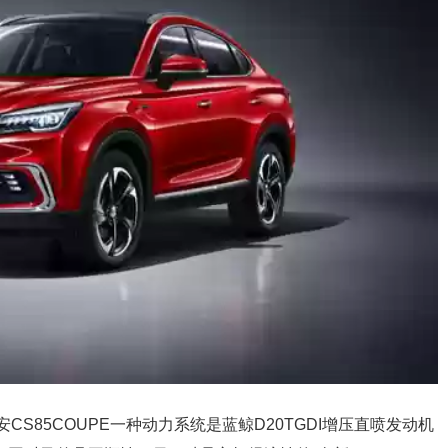
安CS85COUPE一种动力系统是蓝鲸D20TGDI增压直喷发动机