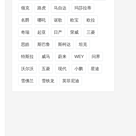
领克
路虎
马自达
玛莎拉蒂
名爵
哪吒
讴歌
欧宝
欧拉
奇瑞
起亚
日产
荣威
三菱
思皓
斯巴鲁
斯柯达
坦克
特斯拉
威马
蔚来
WEY
问界
沃尔沃
五菱
现代
小鹏
星途
雪佛兰
雪铁龙
英菲尼迪