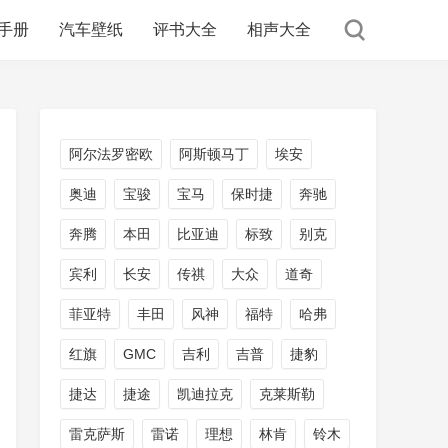
手册
汽车壁纸
评书大全
相声大全
阿尔法罗密欧
阿斯顿马丁
埃安
奥迪
宝骏
宝马
保时捷
奔驰
奔腾
本田
比亚迪
标致
别克
宾利
长安
传祺
大众
道奇
菲亚特
丰田
风神
福特
哈弗
红旗
GMC
吉利
吉普
捷豹
捷达
捷途
凯迪拉克
克莱斯勒
雷克萨斯
雷诺
理想
林肯
铃木