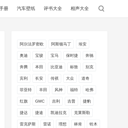
手册
汽车壁纸
评书大全
相声大全
阿尔法罗密欧
阿斯顿马丁
埃安
奥迪
宝骏
宝马
保时捷
奔驰
奔腾
本田
比亚迪
标致
别克
宾利
长安
传祺
大众
道奇
菲亚特
丰田
风神
福特
哈弗
红旗
GMC
吉利
吉普
捷豹
捷达
捷途
凯迪拉克
克莱斯勒
雷克萨斯
雷诺
理想
林肯
铃木