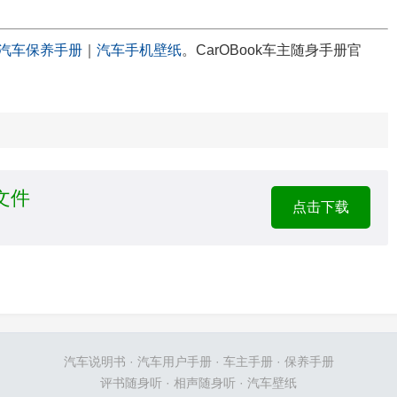
汽车保养手册
｜
汽车手机壁纸
。CarOBook车主随身手册官
F文件
点击下载
汽车说明书
·
汽车用户手册
·
车主手册
·
保养手册
评书随身听
·
相声随身听
·
汽车壁纸