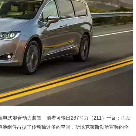
动机和插电式混合动力装置，前者可输出287马力（211）千瓦；而后
，电池组件占据了传动轴过多的空间，所以克莱斯勒所宣称的全