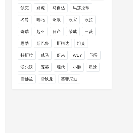
领克
路虎
马自达
玛莎拉蒂
名爵
哪吒
讴歌
欧宝
欧拉
奇瑞
起亚
日产
荣威
三菱
思皓
斯巴鲁
斯柯达
坦克
特斯拉
威马
蔚来
WEY
问界
沃尔沃
五菱
现代
小鹏
星途
雪佛兰
雪铁龙
英菲尼迪