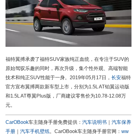
福特翼搏承袭了福特SUV家族纯正血统，在专注于SUV的
原始驾驭乐趣的同时，再次升级，集个性外观、高端智能
技术和纯正SUV性能于一身。2019年05月17日，
长安
福特
官方宣布翼搏两款新车型上市，分别为1.5L AT铂翼运动版
和1.5L AT尊翼Plus版，厂商建议零售价为10.78-12.08万
元。
CarOBook
车主随身手册免费提供：
汽车说明书
｜
汽车保养
手册
｜
汽车手机壁纸
。CarOBook车主随身手册官网：
ww