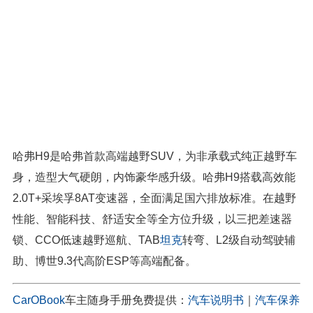
哈弗H9是哈弗首款高端越野SUV，为非承载式纯正越野车
身，造型大气硬朗，内饰豪华感升级。哈弗H9搭载高效能
2.0T+采埃孚8AT变速器，全面满足国六排放标准。在越野
性能、智能科技、舒适安全等全方位升级，以三把差速器
锁、CCO低速越野巡航、TAB
坦克
转弯、L2级自动驾驶辅
助、博世9.3代高阶ESP等高端配备。
CarOBook
车主随身手册免费提供：
汽车说明书
｜
汽车保养