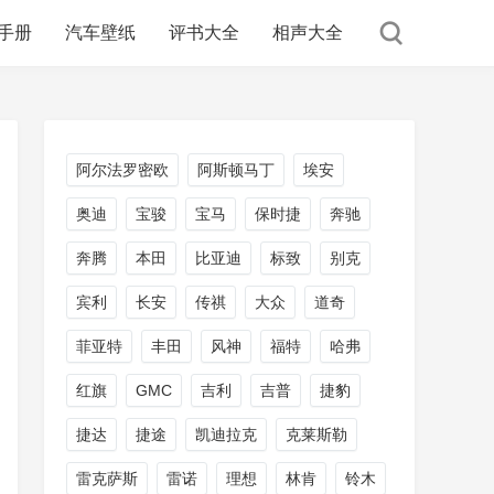
手册
汽车壁纸
评书大全
相声大全
阿尔法罗密欧
阿斯顿马丁
埃安
奥迪
宝骏
宝马
保时捷
奔驰
奔腾
本田
比亚迪
标致
别克
宾利
长安
传祺
大众
道奇
菲亚特
丰田
风神
福特
哈弗
红旗
GMC
吉利
吉普
捷豹
捷达
捷途
凯迪拉克
克莱斯勒
雷克萨斯
雷诺
理想
林肯
铃木