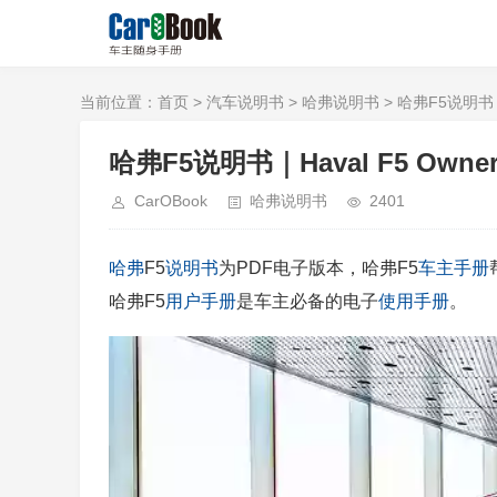
当前位置：
首页
>
汽车说明书
>
哈弗说明书
> 哈弗F5说明书｜Ha
哈弗F5说明书｜Haval F5 Owner'
CarOBook
哈弗说明书
2401
哈弗
F5
说明书
为PDF电子版本，哈弗F5
车主手册
哈弗F5
用户手册
是车主必备的电子
使用手册
。