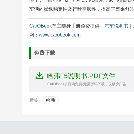
N·m，连续可变气门升程CVVL技术，从而提高
车辆的操纵稳定性及行驶平顺性，提高了驾乘舒
CarOBook
车主随身手册免费提供：
汽车说明书
｜
网：
www.carobook.com
免费下载
哈弗F5说明书.PDF文件
CarOBook资源均免费/无需密码下载，仅极少广告！
标签:
哈弗