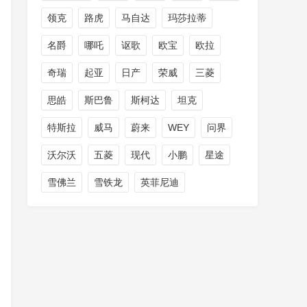
领克
路虎
马自达
玛莎拉蒂
名爵
哪吒
讴歌
欧宝
欧拉
奇瑞
起亚
日产
荣威
三菱
思皓
斯巴鲁
斯柯达
坦克
特斯拉
威马
蔚来
WEY
问界
沃尔沃
五菱
现代
小鹏
星途
雪佛兰
雪铁龙
英菲尼迪