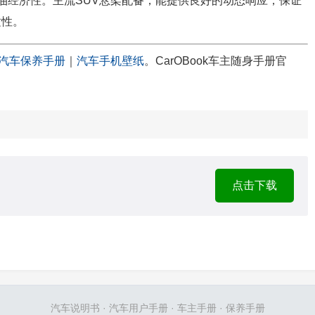
燃油经济性。主流SUV悬架配备，能提供良好的动态响应，保证
适性。
汽车保养手册
｜
汽车手机壁纸
。CarOBook车主随身手册官
点击下载
汽车说明书
·
汽车用户手册
·
车主手册
·
保养手册