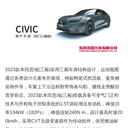
2023款本田思域(三厢)采用三厢车身结构设计，运动氛围
通过各类设计元素有所展现，例如鸭尾式扰流板、鲨鱼鳍
装饰件等，车窗上下沿边框附带饰条勾勒，腰线走势醒目
贯穿前后。2023款本田思域(三厢)搭载具备可变气门正时
技术与升程电子控制系统的1.5T涡轮增压发动机，峰值功
率134kW（182Ps），峰值扭矩240N·m，设计最高时速20
0km/h，采用CVT无级变速箱作为传动组件，依照燃油标