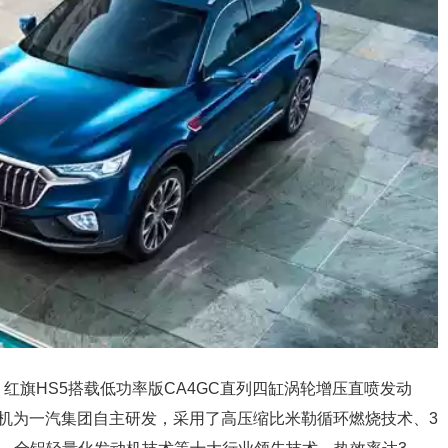
。红旗HS5搭载低功率版CA4GC直列四缸涡轮增压直喷发动
该发动机为一汽集团自主研发，采用了高压缩比米勒循环燃烧技术、3