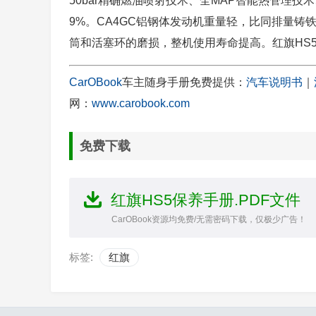
50bar精确燃油喷射技术、全MAP智能热管理
9%。CA4GC铝钢体发动机重量轻，比同排量铸
筒和活塞环的磨损，整机使用寿命提高。红旗HS
CarOBook
车主随身手册免费提供：
汽车说明书
｜
网：
www.carobook.com
免费下载
红旗HS5保养手册.PDF文件
CarOBook资源均免费/无需密码下载，仅极少广告！
标签:
红旗