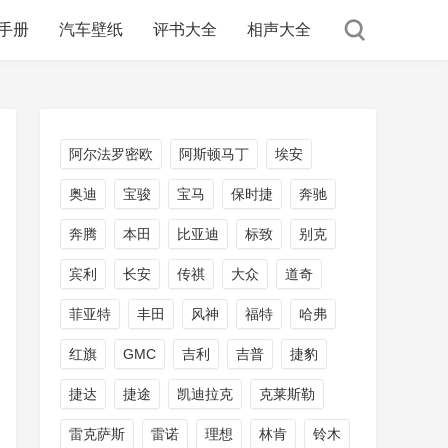
手册
汽车壁纸
评书大全
相声大全
阿尔法罗密欧
阿斯顿马丁
埃安
奥迪
宝骏
宝马
保时捷
奔驰
奔腾
本田
比亚迪
标致
别克
宾利
长安
传祺
大众
道奇
菲亚特
丰田
风神
福特
哈弗
红旗
GMC
吉利
吉普
捷豹
捷达
捷途
凯迪拉克
克莱斯勒
雷克萨斯
雷诺
理想
林肯
铃木