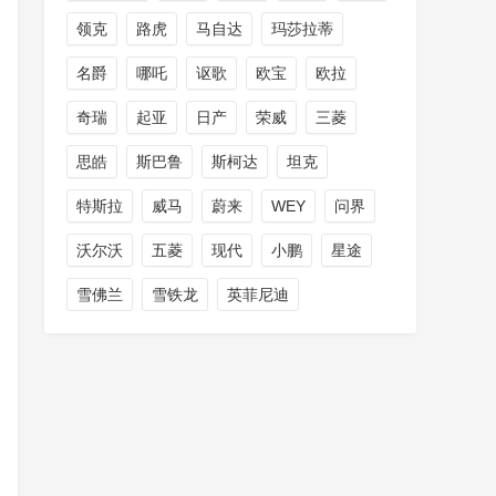
领克
路虎
马自达
玛莎拉蒂
名爵
哪吒
讴歌
欧宝
欧拉
奇瑞
起亚
日产
荣威
三菱
思皓
斯巴鲁
斯柯达
坦克
特斯拉
威马
蔚来
WEY
问界
沃尔沃
五菱
现代
小鹏
星途
雪佛兰
雪铁龙
英菲尼迪