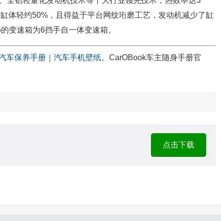
技术、全铝轻量化发动机技术等十大行业领先技术，热效率达3
铁缸体轻约50%，且得益于平台网纹珩磨工艺，发动机减少了缸
5的变速箱为6挡手自一体变速箱。
汽车保养手册
｜
汽车手机壁纸
。CarOBook车主随身手册官
点击下载