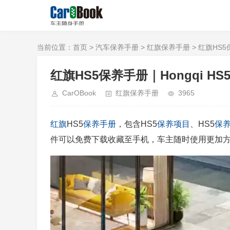
当前位置：
首页
>
汽车保养手册
>
红旗保养手册
> 红旗HS5保养
红旗HS5保养手册｜Hongqi HS5 Ma
CarOBook
红旗保养手册
3965
红旗
HS5
保养手册
，包含HS5
保养项目
、HS5
保
件可以免费下载收藏至手机，车主随时使用更加