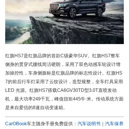
红旗HS7是红旗品牌的首款C级豪华SUV。红旗HS7整车
侧身的贯穿式腰线简洁硬朗，采用了双色动感车轮设计增
加操控性，车身侧旗标是红旗品牌的标志性设计。红旗HS
7的前后行车灯采用了云纹设计，造型规整，全车灯具采用
LED 光源。红旗HS7搭载CA6GV30TD型3.0T直喷发动
机，最大功率249千瓦，峰值扭矩445牛·米。传动系统方面
是来自爱信的8速自动变速箱。
CarOBook
车主随身手册免费提供：
汽车说明书
｜
汽车保养