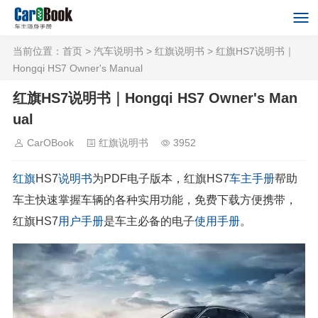
当前位置：
首页
>
汽车说明书
>
红旗说明书
> 红旗HS7说明书｜
Hongqi HS7 Owner's Manual
红旗HS7说明书｜Hongqi HS7 Owner's Man
ual
CarOBook
红旗说明书
3952
红旗
HS7
说明书
为PDF电子版本，红旗HS7
车主手册
帮助
车主快速掌握车辆的各种实用功能，免费下载方便携带，
红旗HS7
用户手册
是车主必备的电子
使用手册
。