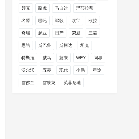
领克
路虎
马自达
玛莎拉蒂
名爵
哪吒
讴歌
欧宝
欧拉
奇瑞
起亚
日产
荣威
三菱
思皓
斯巴鲁
斯柯达
坦克
特斯拉
威马
蔚来
WEY
问界
沃尔沃
五菱
现代
小鹏
星途
雪佛兰
雪铁龙
英菲尼迪