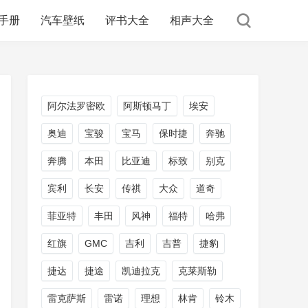
手册
汽车壁纸
评书大全
相声大全
阿尔法罗密欧
阿斯顿马丁
埃安
奥迪
宝骏
宝马
保时捷
奔驰
奔腾
本田
比亚迪
标致
别克
宾利
长安
传祺
大众
道奇
菲亚特
丰田
风神
福特
哈弗
红旗
GMC
吉利
吉普
捷豹
捷达
捷途
凯迪拉克
克莱斯勒
雷克萨斯
雷诺
理想
林肯
铃木