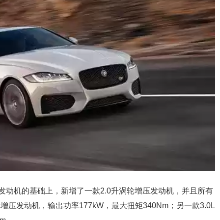
然吸气发动机的基础上，新增了一款2.0升涡轮增压发动机，并且所有
压发动机，输出功率177kW，最大扭矩340Nm；另一款3.0L