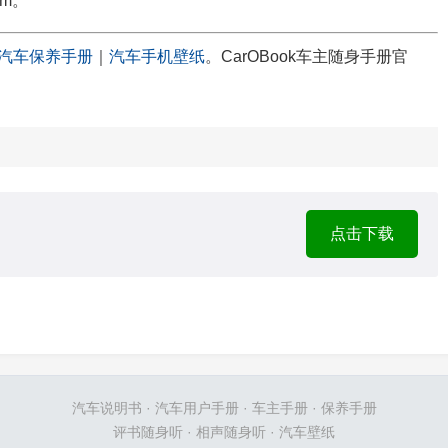
Nm。
汽车保养手册
｜
汽车手机壁纸
。CarOBook车主随身手册官
点击下载
汽车说明书
·
汽车用户手册
·
车主手册
·
保养手册
评书随身听
·
相声随身听
·
汽车壁纸