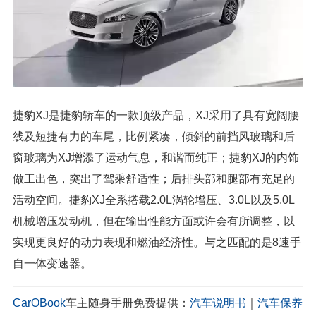
捷豹XJ是捷豹轿车的一款顶级产品，XJ采用了具有宽阔腰
线及短捷有力的车尾，比例紧凑，倾斜的前挡风玻璃和后
窗玻璃为XJ增添了运动气息，和谐而纯正；捷豹XJ的内饰
做工出色，突出了驾乘舒适性；后排头部和腿部有充足的
活动空间。捷豹XJ全系搭载2.0L涡轮增压、3.0L以及5.0L
机械增压发动机，但在输出性能方面或许会有所调整，以
实现更良好的动力表现和燃油经济性。与之匹配的是8速手
自一体变速器。
CarOBook
车主随身手册免费提供：
汽车说明书
｜
汽车保养