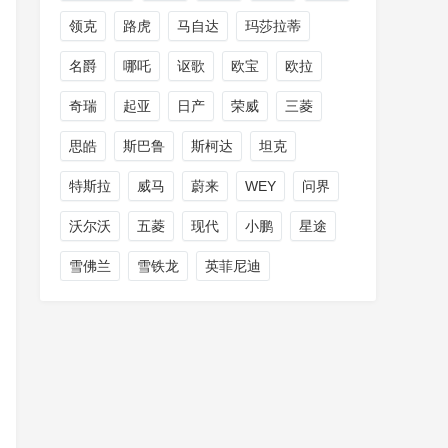
领克
路虎
马自达
玛莎拉蒂
名爵
哪吒
讴歌
欧宝
欧拉
奇瑞
起亚
日产
荣威
三菱
思皓
斯巴鲁
斯柯达
坦克
特斯拉
威马
蔚来
WEY
问界
沃尔沃
五菱
现代
小鹏
星途
雪佛兰
雪铁龙
英菲尼迪