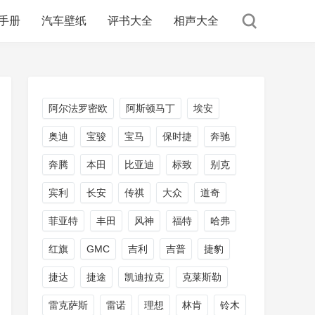
手册
汽车壁纸
评书大全
相声大全
阿尔法罗密欧
阿斯顿马丁
埃安
奥迪
宝骏
宝马
保时捷
奔驰
奔腾
本田
比亚迪
标致
别克
宾利
长安
传祺
大众
道奇
菲亚特
丰田
风神
福特
哈弗
红旗
GMC
吉利
吉普
捷豹
捷达
捷途
凯迪拉克
克莱斯勒
雷克萨斯
雷诺
理想
林肯
铃木