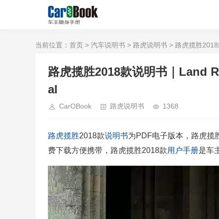
当前位置：
首页
>
汽车说明书
>
路虎说明书
> 路虎揽胜2018款说
路虎揽胜2018款说明书｜Land Rover
al
CarOBook
路虎说明书
1368
路虎
揽胜
2018款
说明书
为PDF电子版本，路虎揽胜
费下载方便携带，路虎揽胜2018款
用户手册
是车