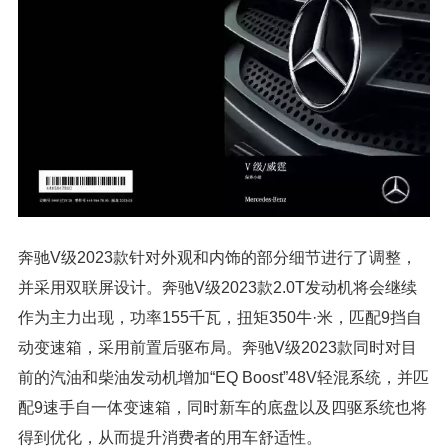
奔驰V级2023款针对外观和内饰的部分细节进行了调整，
并采用双联屏设计。奔驰V级2023款2.0T发动机将会继续
作为主力出现，功率155千瓦，扭矩350牛·米，匹配9挡自
动变速箱，采用前置后驱布局。奔驰V级2023款同时对目
前的汽油和柴油发动机增加“EQ Boost”48V轻混系统，并匹
配9速手自一体变速箱，同时新车的底盘以及四驱系统也将
得到优化，从而提升消费者的用车舒适性。