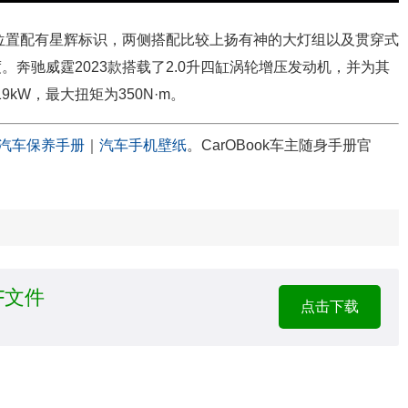
间位置配有星辉标识，两侧搭配比较上扬有神的大灯组以及贯穿式
奔驰威霆2023款搭载了2.0升四缸涡轮增压发动机，并为其
19kW，最大扭矩为350N·m。
汽车保养手册
｜
汽车手机壁纸
。CarOBook车主随身手册官
F文件
点击下载