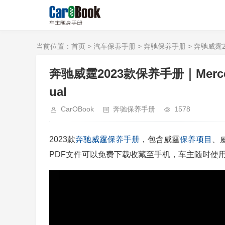
当前位置：
首页
>
汽车保养手册
>
奔驰保养手册
> 奔驰威霆202
奔驰威霆2023款保养手册｜Mercedes-
ual
CarOBook
奔驰保养手册
1578
2023款
奔驰
威霆
保养手册
，包含威霆
保养项目
、
PDF文件可以免费下载收藏至手机，车主随时使