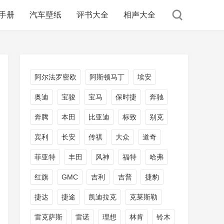
手册
汽车壁纸
评书大全
相声大全
阿尔法罗密欧
阿斯顿马丁
埃安
奥迪
宝骏
宝马
保时捷
奔驰
奔腾
本田
比亚迪
标致
别克
宾利
长安
传祺
大众
道奇
菲亚特
丰田
风神
福特
哈弗
红旗
GMC
吉利
吉普
捷豹
捷达
捷途
凯迪拉克
克莱斯勒
雷克萨斯
雷诺
理想
林肯
铃木