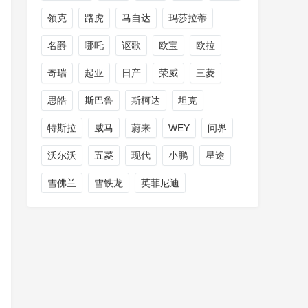
领克
路虎
马自达
玛莎拉蒂
名爵
哪吒
讴歌
欧宝
欧拉
奇瑞
起亚
日产
荣威
三菱
思皓
斯巴鲁
斯柯达
坦克
特斯拉
威马
蔚来
WEY
问界
沃尔沃
五菱
现代
小鹏
星途
雪佛兰
雪铁龙
英菲尼迪