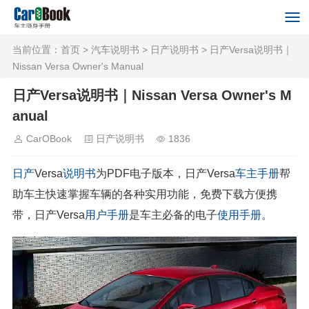
当前位置：
首页
>
汽车说明书
>
日产说明书
> 日产Versa说明书｜
Nissan Versa Owner's Manual
日产Versa说明书｜Nissan Versa Owner's M
anual
CarOBook
日产说明书
1836
日产
Versa
说明书
为PDF电子版本，日产Versa
车主手册
帮
助车主快速掌握车辆的各种实用功能，免费下载方便携
带，日产Versa
用户手册
是车主必备的电子
使用手册
。