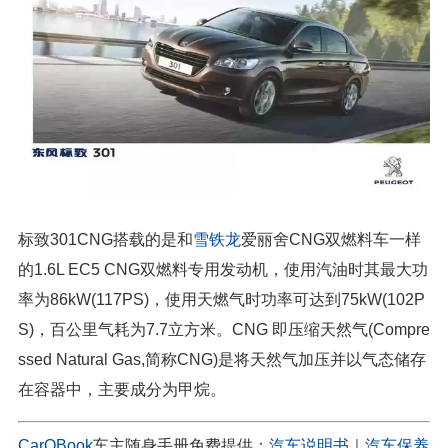
标致301CNG搭载的是和
雪铁龙
爱丽舍CNG双燃料车一样
的1.6L EC5 CNG双燃料专用发动机，使用汽油时其最大功
率为86kW(117PS)，使用天燃气时功率可达到75kW(102P
S)，百公里气耗为7.7立方米。CNG 即压缩天然气(Compre
ssed Natural Gas,简称CNG)是将天然气加压并以气态储存
在容器中，主要成分为甲烷。
CarOBook
车主随身手册免费提供：
汽车说明书
｜
汽车保养