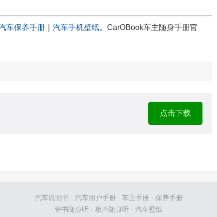
汽车保养手册
｜
汽车手机壁纸
。CarOBook车主随身手册官
件
点击下载
汽车说明书
·
汽车用户手册
·
车主手册
·
保养手册
评书随身听
·
相声随身听
·
汽车壁纸