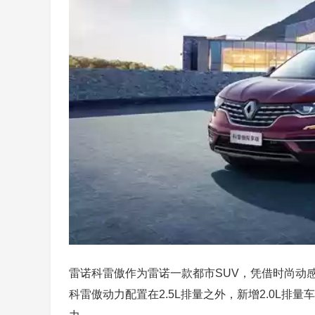
雷诺科雷傲作为雷诺一款都市SUV，凭借时尚动
科雷傲动力配置在2.5L排量之外，新增2.0L