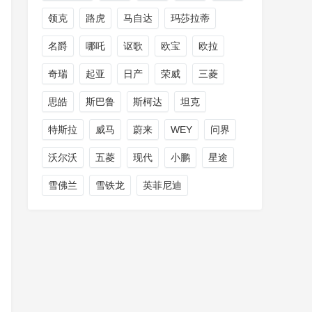
领克
路虎
马自达
玛莎拉蒂
名爵
哪吒
讴歌
欧宝
欧拉
奇瑞
起亚
日产
荣威
三菱
思皓
斯巴鲁
斯柯达
坦克
特斯拉
威马
蔚来
WEY
问界
沃尔沃
五菱
现代
小鹏
星途
雪佛兰
雪铁龙
英菲尼迪