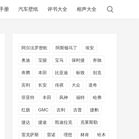
手册
汽车壁纸
评书大全
相声大全
阿尔法罗密欧
阿斯顿马丁
埃安
奥迪
宝骏
宝马
保时捷
奔驰
奔腾
本田
比亚迪
标致
别克
宾利
长安
传祺
大众
道奇
菲亚特
丰田
风神
福特
哈弗
红旗
GMC
吉利
吉普
捷豹
捷达
捷途
凯迪拉克
克莱斯勒
雷克萨斯
雷诺
理想
林肯
铃木