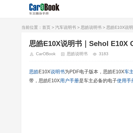
当前位置：
首页
>
汽车说明书
>
思皓说明书
> 思皓E10X说明书｜
思皓E10X说明书｜Sehol E10X Ow
CarOBook
思皓说明书
3183
思皓
E10X
说明书
为PDF电子版本，思皓E10X
车
带，思皓E10X
用户手册
是车主必备的电子
使用手