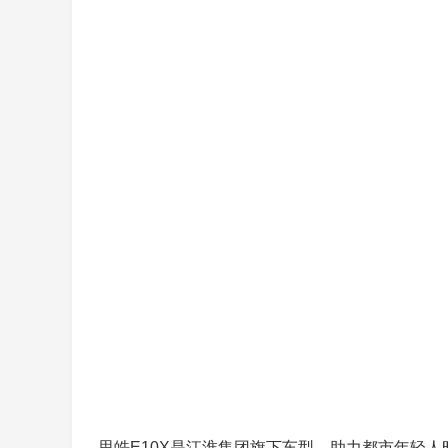
思皓E10X是江淮集团旗下车型，助力都市年轻人