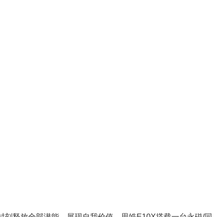
时刻释放全部潜能，展现自我价值。思皓E10X搭载一台永磁/同