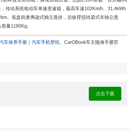
，传动系统电动车单速变速箱，最高车速102Km/h。31.4kWh
02km。底盘前麦弗逊式独立悬挂，后纵臂扭转梁式非独立悬
量1160Kg。
汽车保养手册
｜
汽车手机壁纸
。CarOBook车主随身手册官
点击下载