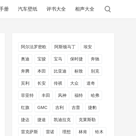
手册
汽车壁纸
评书大全
相声大全
阿尔法罗密欧
阿斯顿马丁
埃安
奥迪
宝骏
宝马
保时捷
奔驰
奔腾
本田
比亚迪
标致
别克
宾利
长安
传祺
大众
道奇
菲亚特
丰田
风神
福特
哈弗
红旗
GMC
吉利
吉普
捷豹
捷达
捷途
凯迪拉克
克莱斯勒
雷克萨斯
雷诺
理想
林肯
铃木