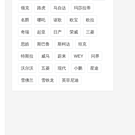
领克
路虎
马自达
玛莎拉蒂
名爵
哪吒
讴歌
欧宝
欧拉
奇瑞
起亚
日产
荣威
三菱
思皓
斯巴鲁
斯柯达
坦克
特斯拉
威马
蔚来
WEY
问界
沃尔沃
五菱
现代
小鹏
星途
雪佛兰
雪铁龙
英菲尼迪