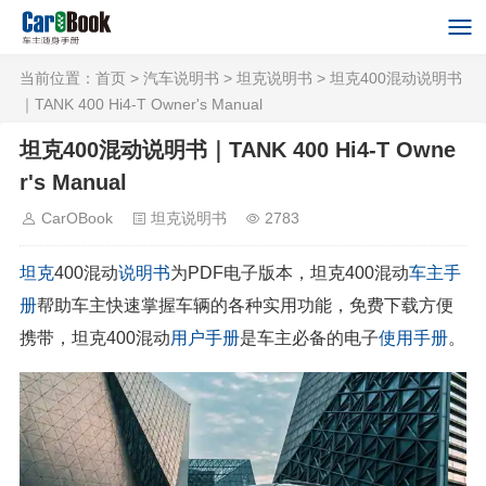
当前位置：
首页
>
汽车说明书
>
坦克说明书
> 坦克400混动说明书
｜TANK 400 Hi4-T Owner's Manual
坦克400混动说明书｜TANK 400 Hi4-T Owne
r's Manual
CarOBook
坦克说明书
2783
坦克
400混动
说明书
为PDF电子版本，坦克400混动
车主手
册
帮助车主快速掌握车辆的各种实用功能，免费下载方便
携带，坦克400混动
用户手册
是车主必备的电子
使用手册
。