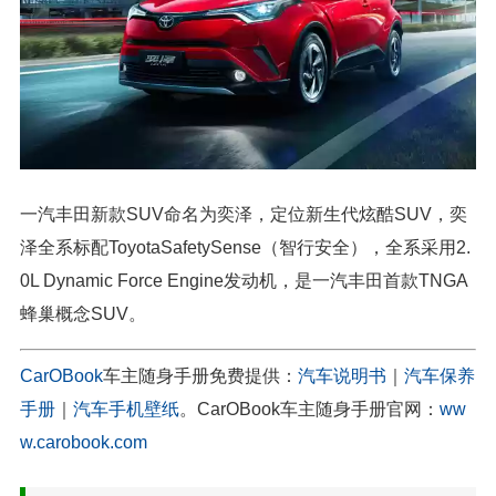
一汽丰田新款SUV命名为奕泽，定位新生代炫酷SUV，奕
泽全系标配ToyotaSafetySense（智行安全），全系采用2.
0L Dynamic Force Engine发动机，是一汽丰田首款TNGA
蜂巢概念SUV。
CarOBook
车主随身手册免费提供：
汽车说明书
｜
汽车保养
手册
｜
汽车手机壁纸
。CarOBook车主随身手册官网：
ww
w.carobook.com