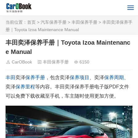
当前位置：
首页
>
汽车保养手册
>
丰田保养手册
> 丰田奕泽保养手
册｜Toyota Izoa Maintenance Manual
丰田奕泽保养手册｜Toyota Izoa Maintenanc
e Manual
CarOBook
丰田保养手册
6150
丰田
奕泽
保养手册
，包含奕泽
保养项目
、奕泽
保养周期
、
奕泽
保养里程
等内容。丰田奕泽保养手册电子版PDF文件
可以免费下载收藏至手机，车主随时使用更加方便。