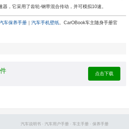
-CVT变速器，它采用了齿轮-钢带混合传动，并可模拟10速。
汽车保养手册
｜
汽车手机壁纸
。CarOBook车主随身手册官
文件
点击下载
汽车说明书
·
汽车用户手册
·
车主手册
·
保养手册