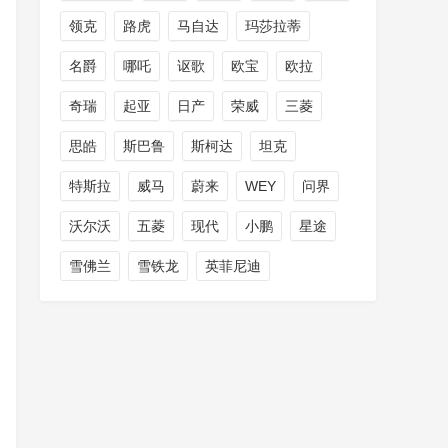
领克
路虎
马自达
玛莎拉蒂
名爵
哪吒
讴歌
欧宝
欧拉
奇瑞
起亚
日产
荣威
三菱
思皓
斯巴鲁
斯柯达
坦克
特斯拉
威马
蔚来
WEY
问界
沃尔沃
五菱
现代
小鹏
星途
雪佛兰
雪铁龙
英菲尼迪