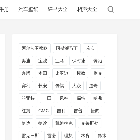
手册
汽车壁纸
评书大全
相声大全
阿尔法罗密欧
阿斯顿马丁
埃安
奥迪
宝骏
宝马
保时捷
奔驰
奔腾
本田
比亚迪
标致
别克
宾利
长安
传祺
大众
道奇
菲亚特
丰田
风神
福特
哈弗
红旗
GMC
吉利
吉普
捷豹
捷达
捷途
凯迪拉克
克莱斯勒
雷克萨斯
雷诺
理想
林肯
铃木