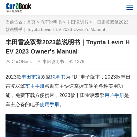
当前位置：
首页
>
汽车说明书
>
丰田说明书
> 丰田雷凌双擎2023
款说明书｜Toyota Levin HEV 2023 Owner's Manual
丰田雷凌双擎2023款说明书｜Toyota Levin H
EV 2023 Owner's Manual
CarOBook
丰田说明书
1376
2023款
丰田
雷凌
双擎
说明书
为PDF电子版本，2023款丰田
雷凌双擎
车主手册
帮助车主快速掌握车辆的各种实用功
能，免费下载方便携带，2023款丰田雷凌双擎
用户手册
是
车主必备的电子
使用手册
。