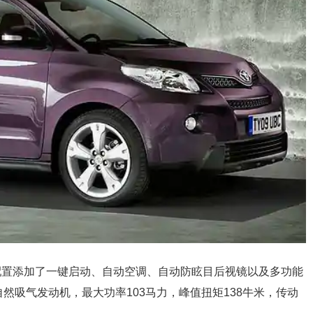
型SUV。配置添加了一键启动、自动空调、自动防眩目后视镜以及多功能
.5L自然吸气发动机，最大功率103马力，峰值扭矩138牛米，传动