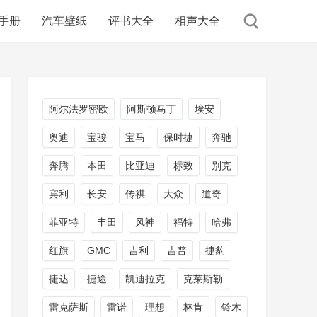
手册
汽车壁纸
评书大全
相声大全
阿尔法罗密欧
阿斯顿马丁
埃安
奥迪
宝骏
宝马
保时捷
奔驰
奔腾
本田
比亚迪
标致
别克
宾利
长安
传祺
大众
道奇
菲亚特
丰田
风神
福特
哈弗
红旗
GMC
吉利
吉普
捷豹
捷达
捷途
凯迪拉克
克莱斯勒
雷克萨斯
雷诺
理想
林肯
铃木