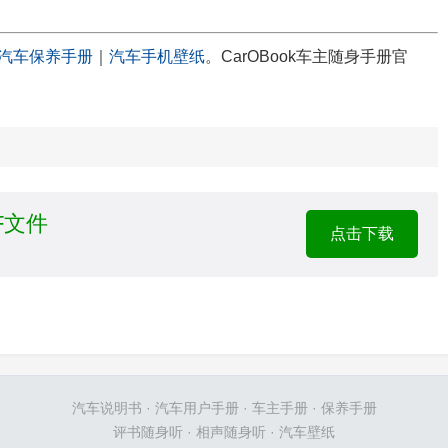
汽车保养手册
｜
汽车手机壁纸
。CarOBook车主随身手册官
DF文件
点击下载
汽车说明书
·
汽车用户手册
·
车主手册
·
保养手册
评书随身听
·
相声随身听
·
汽车壁纸