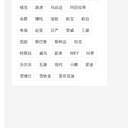
领克
路虎
马自达
玛莎拉蒂
名爵
哪吒
讴歌
欧宝
欧拉
奇瑞
起亚
日产
荣威
三菱
思皓
斯巴鲁
斯柯达
坦克
特斯拉
威马
蔚来
WEY
问界
沃尔沃
五菱
现代
小鹏
星途
雪佛兰
雪铁龙
英菲尼迪