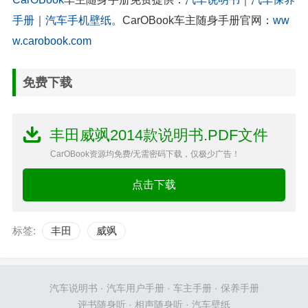
手册
｜
汽车手机壁纸
。CarOBook车主随身手册官网：
ww
w.carobook.com
免费下载
丰田威飒2014款说明书.PDF文件
CarOBook资源均免费/无需密码下载，仅极少广告！
点击下载
标签:
丰田
威飒
汽车说明书
·
汽车用户手册
·
车主手册
·
保养手册
评书随身听
·
相声随身听
·
汽车壁纸