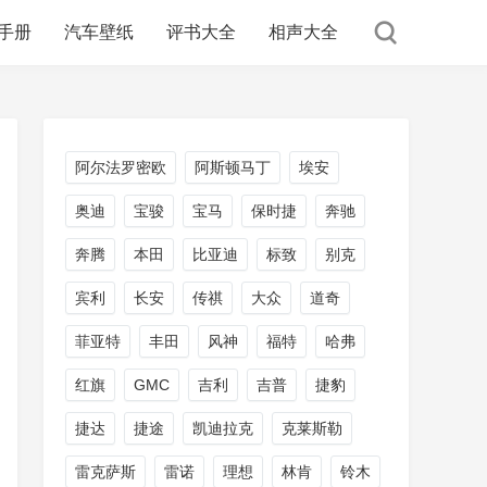
手册
汽车壁纸
评书大全
相声大全
阿尔法罗密欧
阿斯顿马丁
埃安
奥迪
宝骏
宝马
保时捷
奔驰
奔腾
本田
比亚迪
标致
别克
宾利
长安
传祺
大众
道奇
菲亚特
丰田
风神
福特
哈弗
红旗
GMC
吉利
吉普
捷豹
捷达
捷途
凯迪拉克
克莱斯勒
雷克萨斯
雷诺
理想
林肯
铃木