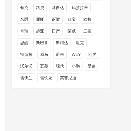
领克
路虎
马自达
玛莎拉蒂
名爵
哪吒
讴歌
欧宝
欧拉
奇瑞
起亚
日产
荣威
三菱
思皓
斯巴鲁
斯柯达
坦克
特斯拉
威马
蔚来
WEY
问界
沃尔沃
五菱
现代
小鹏
星途
雪佛兰
雪铁龙
英菲尼迪