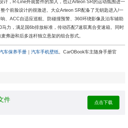
计，R-Line外观套件的加入，也让Arteon SR的运动氛围进一
个前脸设计的很激进。大众Arteon SR配备了无钥匙进入/一
响、ACC自适应巡航、防碰撞预警、360环绕影像及泊车辅助
功率190马力，满足国6b排放标准，传动匹配7速双离合变速箱。同时
前麦弗逊和后多连杆独立悬架的组合形式。
汽车保养手册
｜
汽车手机壁纸
。CarOBook车主随身手册官
F文件
点击下载