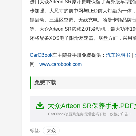
进口大众Arteon SR原汁原味保留了海外版车型的设
步加强。大尺寸的前中网与LED前大灯融为一体，整
键启动、三温区空调、无线充电、哈曼卡顿品牌音
等。大众Arteon SR搭载2.0T发动机，最大
还将配备XDS电子限滑差速器。底盘方面，采用
CarOBook
车主随身手册免费提供：
汽车说明书
｜
网：
www.carobook.com
免费下载
大众Arteon SR保养手册.PD
CarOBook资源均免费/无需密码下载，仅极少广告！
标签:
大众