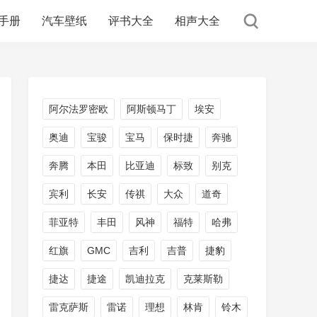
手册
汽车壁纸
评书大全
相声大全
阿尔法罗密欧
阿斯顿马丁
埃安
奥迪
宝骏
宝马
保时捷
奔驰
奔腾
本田
比亚迪
标致
别克
宾利
长安
传祺
大众
道奇
菲亚特
丰田
风神
福特
哈弗
红旗
GMC
吉利
吉普
捷豹
捷达
捷途
凯迪拉克
克莱斯勒
雷克萨斯
雷诺
理想
林肯
铃木