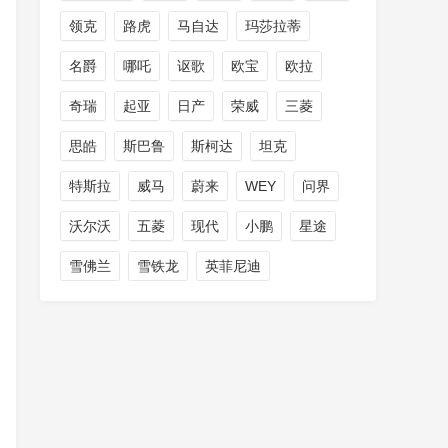
领克
路虎
马自达
玛莎拉蒂
名爵
哪吒
讴歌
欧宝
欧拉
奇瑞
起亚
日产
荣威
三菱
思皓
斯巴鲁
斯柯达
坦克
特斯拉
威马
蔚来
WEY
问界
沃尔沃
五菱
现代
小鹏
星途
雪佛兰
雪铁龙
英菲尼迪