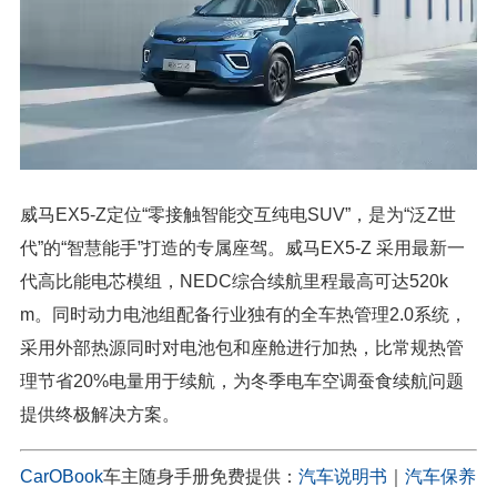
威马EX5-Z定位“零接触智能交互纯电SUV”，是为“泛Z世
代”的“智慧能手”打造的专属座驾。威马EX5-Z 采用最新一
代高比能电芯模组，NEDC综合续航里程最高可达520k
m。同时动力电池组配备行业独有的全车热管理2.0系统，
采用外部热源同时对电池包和座舱进行加热，比常规热管
理节省20%电量用于续航，为冬季电车空调蚕食续航问题
提供终极解决方案。
CarOBook
车主随身手册免费提供：
汽车说明书
｜
汽车保养