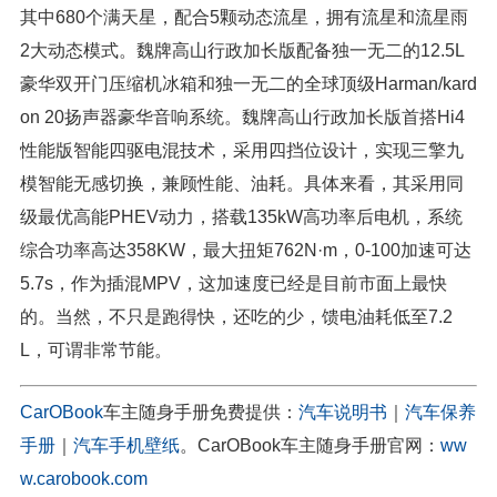
其中680个满天星，配合5颗动态流星，拥有流星和流星雨
2大动态模式。魏牌高山行政加长版配备独一无二的12.5L
豪华双开门压缩机冰箱和独一无二的全球顶级Harman/kard
on 20扬声器豪华音响系统。魏牌高山行政加长版首搭Hi4
性能版智能四驱电混技术，采用四挡位设计，实现三擎九
模智能无感切换，兼顾性能、油耗。具体来看，其采用同
级最优高能PHEV动力，搭载135kW高功率后电机，系统
综合功率高达358KW，最大扭矩762N·m，0-100加速可达
5.7s，作为插混MPV，这加速度已经是目前市面上最快
的。当然，不只是跑得快，还吃的少，馈电油耗低至7.2
L，可谓非常节能。
CarOBook
车主随身手册免费提供：
汽车说明书
｜
汽车保养
手册
｜
汽车手机壁纸
。CarOBook车主随身手册官网：
ww
w.carobook.com