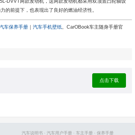
1.5L-DVVT两款发动机，这两款发动机都采用双顶置凸轮轴设
动力的前提下，也表现出了良好的燃油经济性。
汽车保养手册
｜
汽车手机壁纸
。CarOBook车主随身手册官
点击下载
汽车说明书
·
汽车用户手册
·
车主手册
·
保养手册