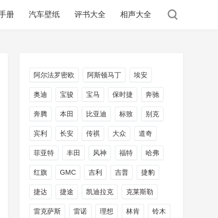
手册
汽车壁纸
评书大全
相声大全
阿尔法罗密欧
阿斯顿马丁
埃安
奥迪
宝骏
宝马
保时捷
奔驰
奔腾
本田
比亚迪
标致
别克
宾利
长安
传祺
大众
道奇
菲亚特
丰田
风神
福特
哈弗
红旗
GMC
吉利
吉普
捷豹
捷达
捷途
凯迪拉克
克莱斯勒
雷克萨斯
雷诺
理想
林肯
铃木