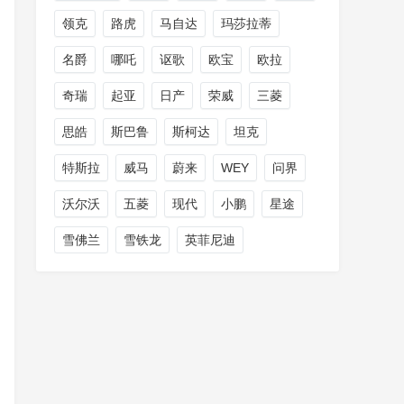
领克
路虎
马自达
玛莎拉蒂
名爵
哪吒
讴歌
欧宝
欧拉
奇瑞
起亚
日产
荣威
三菱
思皓
斯巴鲁
斯柯达
坦克
特斯拉
威马
蔚来
WEY
问界
沃尔沃
五菱
现代
小鹏
星途
雪佛兰
雪铁龙
英菲尼迪