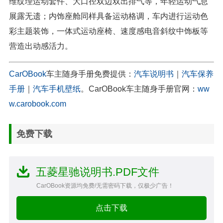
维纹理运动套件、大口径双边双出排气等，年轻运动气息
展露无遗；内饰座舱同样具备运动格调，车内进行运动色
彩主题装饰，一体式运动座椅、速度感电音斜纹中饰板等
营造出动感活力。
CarOBook
车主随身手册免费提供：
汽车说明书
｜
汽车保养
手册
｜
汽车手机壁纸
。CarOBook车主随身手册官网：
ww
w.carobook.com
免费下载
五菱星驰说明书.PDF文件
CarOBook资源均免费/无需密码下载，仅极少广告！
点击下载