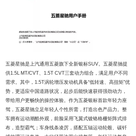
五菱星驰是上汽通用五菱旗下全新银标SUV。五菱星驰提
供1.5L MT/CVT、1.5T CVT三套动力组合，满足用户不同
需求。其中，1.5T涡轮增压发动机具备“低转速、高扭矩”优
势，更适应中国道路状况，起步后能快速获得强劲动力，
带给用户更畅快的操控体验。作为五菱银标首款年轻力座
驾，五菱星驰立足年轻人个性所需，打造出色产品力。整
车拥有运动潮酷外观，前脸采用飞翼式镀铬格栅矩阵式排
布，造型霸气；车身线条凌厉，搭配五辐运动轮毂、碳钎