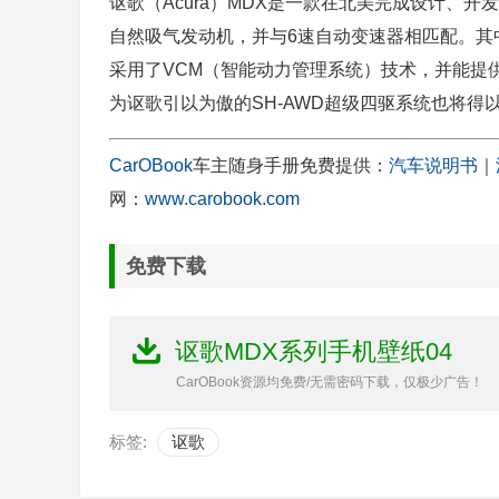
讴歌（Acura）MDX是一款在北美完成设计、开发和
自然吸气发动机，并与6速自动变速器相匹配。其
采用了VCM（智能动力管理系统）技术，并能提供
为讴歌引以为傲的SH-AWD超级四驱系统也将得
CarOBook
车主随身手册免费提供：
汽车说明书
｜
网：
www.carobook.com
免费下载
讴歌MDX系列手机壁纸04
CarOBook资源均免费/无需密码下载，仅极少广告！
标签:
讴歌