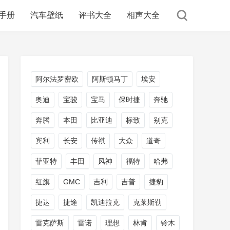
手册
汽车壁纸
评书大全
相声大全
阿尔法罗密欧
阿斯顿马丁
埃安
奥迪
宝骏
宝马
保时捷
奔驰
奔腾
本田
比亚迪
标致
别克
宾利
长安
传祺
大众
道奇
菲亚特
丰田
风神
福特
哈弗
红旗
GMC
吉利
吉普
捷豹
捷达
捷途
凯迪拉克
克莱斯勒
雷克萨斯
雷诺
理想
林肯
铃木