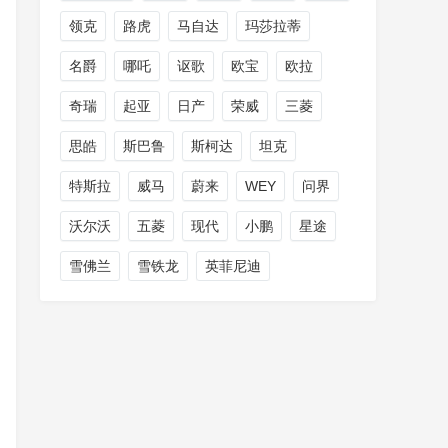
领克
路虎
马自达
玛莎拉蒂
名爵
哪吒
讴歌
欧宝
欧拉
奇瑞
起亚
日产
荣威
三菱
思皓
斯巴鲁
斯柯达
坦克
特斯拉
威马
蔚来
WEY
问界
沃尔沃
五菱
现代
小鹏
星途
雪佛兰
雪铁龙
英菲尼迪