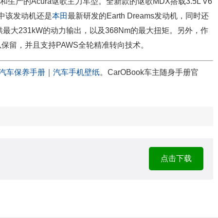
生产的Acura讴歌主力车型。全新款的讴歌MDX搭载3.5L V6
中该发动机还是
本田
最新研发的Earth Dreams发动机，同时还
最大231kW的动力输出，以及368Nm的最大扭矩。另外，作
以保留，并且支持PAWS全轮精准转向技术。
汽车保养手册
｜
汽车手机壁纸
。CarOBook车主随身手册官
点击下载