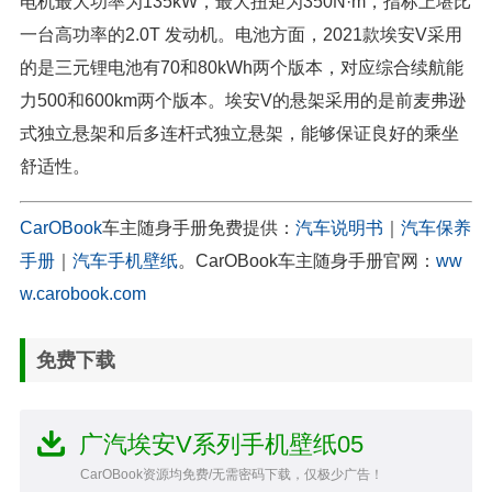
电机最大功率为135kW，最大扭矩为350N·m，指标上堪比
一台高功率的2.0T 发动机。电池方面，2021款埃安V采用
的是三元锂电池有70和80kWh两个版本，对应综合续航能
力500和600km两个版本。埃安V的悬架采用的是前麦弗逊
式独立悬架和后多连杆式独立悬架，能够保证良好的乘坐
舒适性。
CarOBook
车主随身手册免费提供：
汽车说明书
｜
汽车保养
手册
｜
汽车手机壁纸
。CarOBook车主随身手册官网：
ww
w.carobook.com
免费下载
广汽埃安V系列手机壁纸05
CarOBook资源均免费/无需密码下载，仅极少广告！