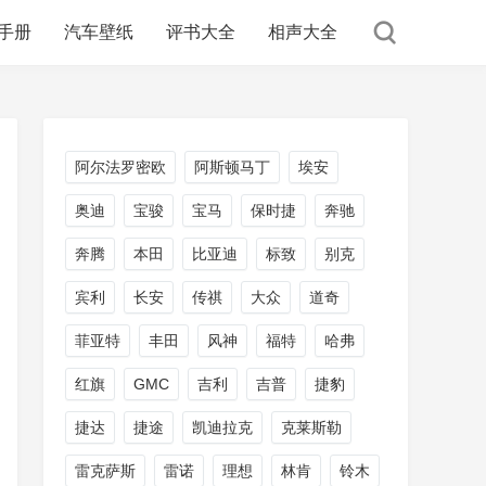
手册
汽车壁纸
评书大全
相声大全
阿尔法罗密欧
阿斯顿马丁
埃安
奥迪
宝骏
宝马
保时捷
奔驰
奔腾
本田
比亚迪
标致
别克
宾利
长安
传祺
大众
道奇
菲亚特
丰田
风神
福特
哈弗
红旗
GMC
吉利
吉普
捷豹
捷达
捷途
凯迪拉克
克莱斯勒
雷克萨斯
雷诺
理想
林肯
铃木