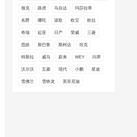
领克
路虎
马自达
玛莎拉蒂
名爵
哪吒
讴歌
欧宝
欧拉
奇瑞
起亚
日产
荣威
三菱
思皓
斯巴鲁
斯柯达
坦克
特斯拉
威马
蔚来
WEY
问界
沃尔沃
五菱
现代
小鹏
星途
雪佛兰
雪铁龙
英菲尼迪