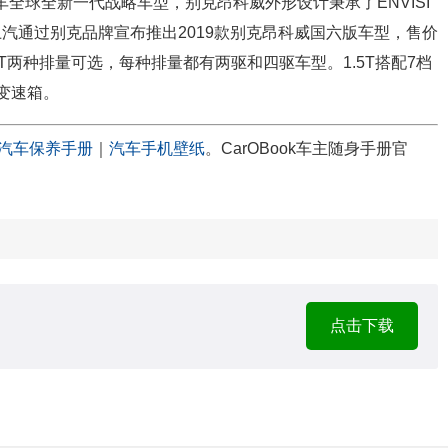
汽车全球全新一代战略车型，别克昂科威外形设计秉承了ENVISI
，上汽通过别克品牌宣布推出2019款别克昂科威国六版车型，售价
和2.0T两种排量可选，每种排量都有两驱和四驱车型。1.5T搭配7档
能变速箱。
汽车保养手册
｜
汽车手机壁纸
。CarOBook车主随身手册官
点击下载