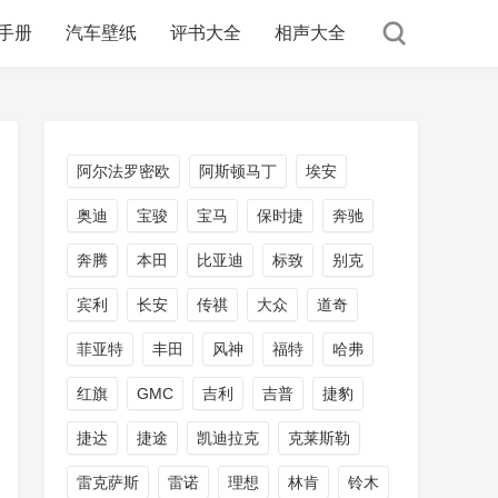
手册
汽车壁纸
评书大全
相声大全
阿尔法罗密欧
阿斯顿马丁
埃安
奥迪
宝骏
宝马
保时捷
奔驰
奔腾
本田
比亚迪
标致
别克
宾利
长安
传祺
大众
道奇
菲亚特
丰田
风神
福特
哈弗
红旗
GMC
吉利
吉普
捷豹
捷达
捷途
凯迪拉克
克莱斯勒
雷克萨斯
雷诺
理想
林肯
铃木