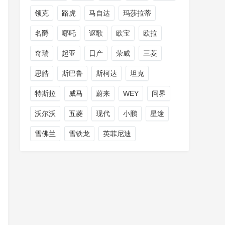
领克
路虎
马自达
玛莎拉蒂
名爵
哪吒
讴歌
欧宝
欧拉
奇瑞
起亚
日产
荣威
三菱
思皓
斯巴鲁
斯柯达
坦克
特斯拉
威马
蔚来
WEY
问界
沃尔沃
五菱
现代
小鹏
星途
雪佛兰
雪铁龙
英菲尼迪