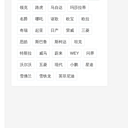
领克
路虎
马自达
玛莎拉蒂
名爵
哪吒
讴歌
欧宝
欧拉
奇瑞
起亚
日产
荣威
三菱
思皓
斯巴鲁
斯柯达
坦克
特斯拉
威马
蔚来
WEY
问界
沃尔沃
五菱
现代
小鹏
星途
雪佛兰
雪铁龙
英菲尼迪