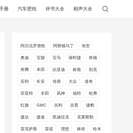
手册
汽车壁纸
评书大全
相声大全
阿尔法罗密欧
阿斯顿马丁
埃安
奥迪
宝骏
宝马
保时捷
奔驰
奔腾
本田
比亚迪
标致
别克
宾利
长安
传祺
大众
道奇
菲亚特
丰田
风神
福特
哈弗
红旗
GMC
吉利
吉普
捷豹
捷达
捷途
凯迪拉克
克莱斯勒
雷克萨斯
雷诺
理想
林肯
铃木