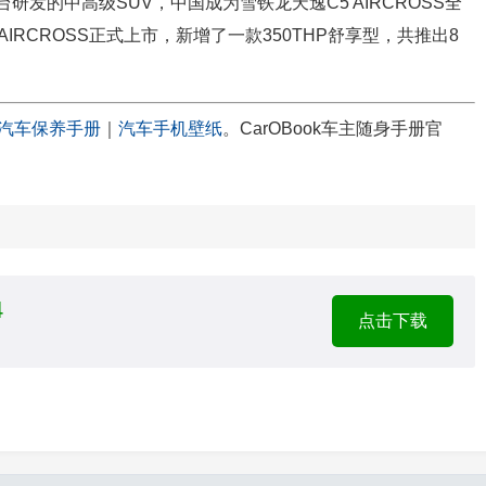
平台研发的中高级SUV，中国成为雪铁龙天逸C5 AIRCROSS全
 AIRCROSS正式上市，新增了一款350THP舒享型，共推出8
汽车保养手册
｜
汽车手机壁纸
。CarOBook车主随身手册官
4
点击下载