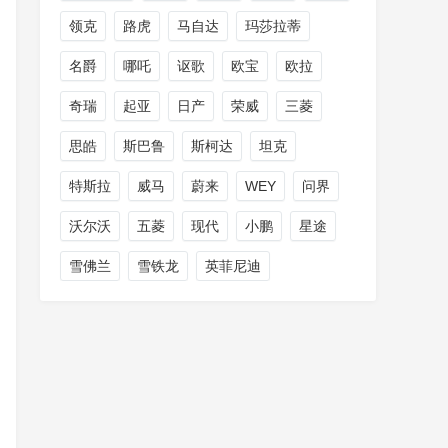
领克
路虎
马自达
玛莎拉蒂
名爵
哪吒
讴歌
欧宝
欧拉
奇瑞
起亚
日产
荣威
三菱
思皓
斯巴鲁
斯柯达
坦克
特斯拉
威马
蔚来
WEY
问界
沃尔沃
五菱
现代
小鹏
星途
雪佛兰
雪铁龙
英菲尼迪