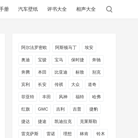
手册
汽车壁纸
评书大全
相声大全
阿尔法罗密欧
阿斯顿马丁
埃安
奥迪
宝骏
宝马
保时捷
奔驰
奔腾
本田
比亚迪
标致
别克
宾利
长安
传祺
大众
道奇
菲亚特
丰田
风神
福特
哈弗
红旗
GMC
吉利
吉普
捷豹
捷达
捷途
凯迪拉克
克莱斯勒
雷克萨斯
雷诺
理想
林肯
铃木