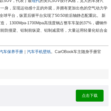
一款SUV，代表了最
现代
的美式SUV设计风格，宽大的车身尺
于一身，呈现运动感十足的外观，并拥有更加出色的空气动力学
特全球平台，纵置后驱平台实现了50:50前后轴静态配重比。 新
1300Mpa-1700Mpa高强度钢占整车车架的37%，硼钢件
制前防撞梁、铝制前纵梁、铝制减震塔，大量运用轻量化铝合金
汽车保养手册
｜
汽车手机壁纸
。CarOBook车主随身手册官
点击下载