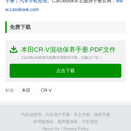
手册
｜
汽车手机壁纸
。CarOBook车主随身手册官网：
ww
w.carobook.com
免费下载
本田CR-V混动保养手册.PDF文件
CarOBook资源均免费/无需密码下载，仅极少广告！
点击下载
标签:
本田
CR-V
汽车说明书
·
汽车用户手册
·
车主手册
·
保养手册
评书随身听
·
相声随身听
·
汽车壁纸
About Us
｜
Privacy Policy