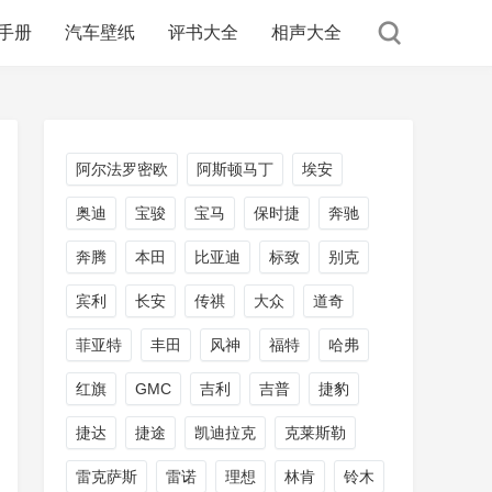
手册
汽车壁纸
评书大全
相声大全
阿尔法罗密欧
阿斯顿马丁
埃安
奥迪
宝骏
宝马
保时捷
奔驰
奔腾
本田
比亚迪
标致
别克
宾利
长安
传祺
大众
道奇
菲亚特
丰田
风神
福特
哈弗
红旗
GMC
吉利
吉普
捷豹
捷达
捷途
凯迪拉克
克莱斯勒
雷克萨斯
雷诺
理想
林肯
铃木