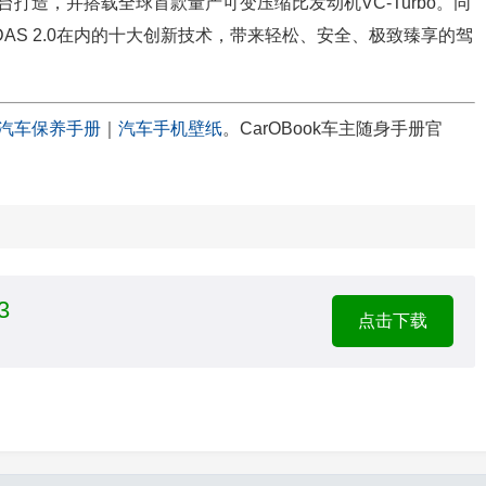
台打造，并搭载全球首款量产可变压缩比发动机VC-Turbo。同
DAS 2.0在内的十大创新技术，带来轻松、安全、极致臻享的驾
汽车保养手册
｜
汽车手机壁纸
。CarOBook车主随身手册官
3
点击下载