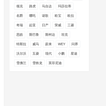
领克
路虎
马自达
玛莎拉蒂
名爵
哪吒
讴歌
欧宝
欧拉
奇瑞
起亚
日产
荣威
三菱
思皓
斯巴鲁
斯柯达
坦克
特斯拉
威马
蔚来
WEY
问界
沃尔沃
五菱
现代
小鹏
星途
雪佛兰
雪铁龙
英菲尼迪