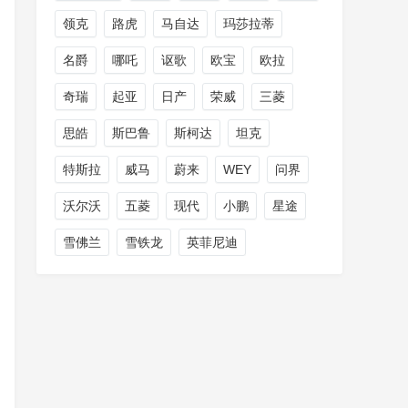
领克
路虎
马自达
玛莎拉蒂
名爵
哪吒
讴歌
欧宝
欧拉
奇瑞
起亚
日产
荣威
三菱
思皓
斯巴鲁
斯柯达
坦克
特斯拉
威马
蔚来
WEY
问界
沃尔沃
五菱
现代
小鹏
星途
雪佛兰
雪铁龙
英菲尼迪