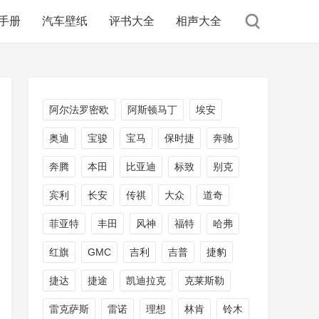
手册
汽车壁纸
评书大全
相声大全
阿尔法罗密欧
阿斯顿马丁
埃安
奥迪
宝骏
宝马
保时捷
奔驰
奔腾
本田
比亚迪
标致
别克
宾利
长安
传祺
大众
道奇
菲亚特
丰田
风神
福特
哈弗
红旗
GMC
吉利
吉普
捷豹
捷达
捷途
凯迪拉克
克莱斯勒
雷克萨斯
雷诺
理想
林肯
铃木