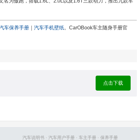
名为傲跑，搭载1.6L、2.0L以及1.6T三款动力，推出九款车
汽车保养手册
｜
汽车手机壁纸
。CarOBook车主随身手册官
点击下载
汽车说明书
·
汽车用户手册
·
车主手册
·
保养手册