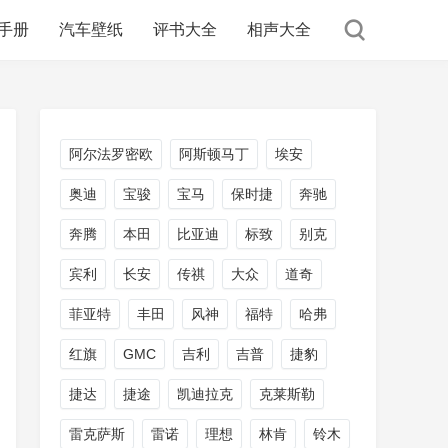
手册
汽车壁纸
评书大全
相声大全
阿尔法罗密欧
阿斯顿马丁
埃安
奥迪
宝骏
宝马
保时捷
奔驰
奔腾
本田
比亚迪
标致
别克
宾利
长安
传祺
大众
道奇
菲亚特
丰田
风神
福特
哈弗
红旗
GMC
吉利
吉普
捷豹
捷达
捷途
凯迪拉克
克莱斯勒
雷克萨斯
雷诺
理想
林肯
铃木