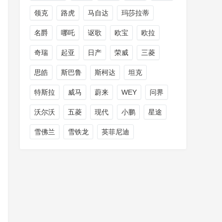
领克
路虎
马自达
玛莎拉蒂
名爵
哪吒
讴歌
欧宝
欧拉
奇瑞
起亚
日产
荣威
三菱
思皓
斯巴鲁
斯柯达
坦克
特斯拉
威马
蔚来
WEY
问界
沃尔沃
五菱
现代
小鹏
星途
雪佛兰
雪铁龙
英菲尼迪