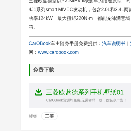
三菱欧蓝德是以PX-MiEV II概念车为描绘原
4J1系列smart MIVEC发动机，包含2.0L和2
功率124kW，最大扭矩220N·m，都能充沛满
箱。
CarOBook
车主随身手册免费提供：
汽车说明书
｜
网：
www.carobook.com
免费下载
三菱欧蓝德系列手机壁纸01
CarOBook资源均免费/无需密码下载，仅极少广告！
标签:
三菱