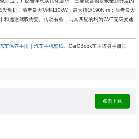
型，时髦前卫，并贴合年代实用化需求。三菱欧蓝德搭载全新开发的
.4L两款发动机，前者最大功率110kW，最大扭矩190N·m；后者最大
意城市和远途驾驭需要。传动有些，与其匹配的均为CVT无级变速
汽车保养手册
｜
汽车手机壁纸
。CarOBook车主随身手册官
点击下载