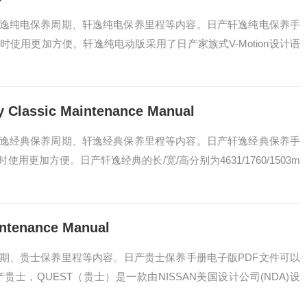
逸纯电保养周期、轩逸纯电保养里程等内容。日产轩逸纯电保养手
使用更加方便。轩逸纯电动版采用了日产家族式V-Motion设计语
ssic Maintenance Manual
逸经典保养周期、轩逸经典保养里程等内容。日产轩逸经典保养手
更加方便。日产轩逸经典的长/宽/高分别为4631/1760/1503m
enance Manual
期、贵士保养里程等内容。日产贵士保养手册电子版PDF文件可以
，QUEST（贵士）是一款由NISSAN美国设计公司(NDA)设