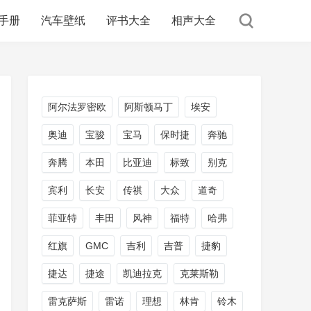
手册
汽车壁纸
评书大全
相声大全
阿尔法罗密欧
阿斯顿马丁
埃安
奥迪
宝骏
宝马
保时捷
奔驰
奔腾
本田
比亚迪
标致
别克
宾利
长安
传祺
大众
道奇
菲亚特
丰田
风神
福特
哈弗
红旗
GMC
吉利
吉普
捷豹
捷达
捷途
凯迪拉克
克莱斯勒
雷克萨斯
雷诺
理想
林肯
铃木