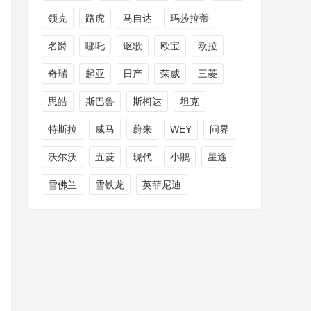
领克
路虎
马自达
玛莎拉蒂
名爵
哪吒
讴歌
欧宝
欧拉
奇瑞
起亚
日产
荣威
三菱
思皓
斯巴鲁
斯柯达
坦克
特斯拉
威马
蔚来
WEY
问界
沃尔沃
五菱
现代
小鹏
星途
雪佛兰
雪铁龙
英菲尼迪