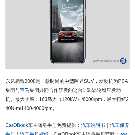
东风标致3008是一款时尚的中型跨界SUV，发动机为PSA
集团与
宝马
集团共同合作研发的这台1.6L涡轮增压发动
机。最大功率：163马力（120kW）/6000rpm，最大扭矩2
40N·m/1400-4000rpm。
CarOBook
车主随身手册免费提供：
汽车说明书
｜
汽车保养
手册
｜
汽车手机壁纸
。CarOBook车主随身手册官网：
ww